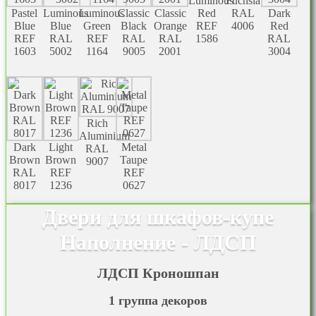
Luminous
Fuchsia
Pastel
Luminous
Luminous
Classic
Classic
Red
RAL
Dark
Blue
Blue
Green
Black
Orange
REF
4006
Red
REF
RAL
REF
RAL
RAL
1586
RAL
1603
5002
1164
9005
2001
3004
Rich
Aluminium
Dark
Light
Metal
RAL
Brown
Brown
Taupe
9007
RAL
REF
REF
8017
1236
0627
Двери для шкафов-купе
Наполнение - ЛДСП
ЛДСП Кроношпан
1 группа декоров