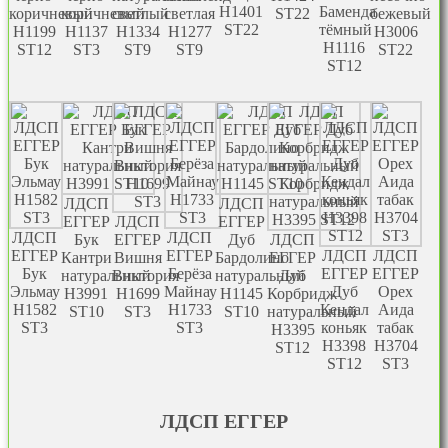
Н1401
Баменда
коричневый
коричневый
светлый
светлая
ST22
бежевый
ST22
тёмный
Н1199
H1137
H1334
H1277
H3006
Н1116
ST12
ST3
ST9
ST9
ST22
ST12
ЛДСП
ЛДСП
EГГЕР
ЛДСП
EГГЕР
ЛДСП
ЛДСП
Бук
EГГЕР
Дуб
ЛДСП
EГГЕР
EГГЕР
ЛДСП
ЛДСП
Кантри
Вишня
Бардолино
EГГЕР
Бук
Берёза
EГГЕР
EГГЕР
натуральный
Виктория
натуральный
Дуб
Эльмау
Майнау
Дуб
Орех
Н3991
H1699
H1145
Корбридж
H1582
H1733
Кендал
Аида
ST10
ST3
ST10
натуральный
ST3
ST3
коньяк
табак
Н3395
Н3398
H3704
ST12
ST12
ST3
ЛДСП EГГЕР