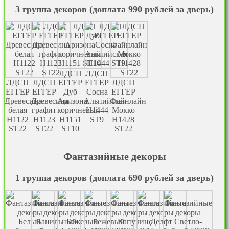
3 группа декоров (доплата 990 рублей за дверь)
ЛДСП
ЛДСП
ЛДСП
ЛДСП
EГГЕР
EГГЕР
ЛДСП
EГГЕР
EГГЕР
Дуб
Сосна
EГГЕР
Древесина
Древесина
Аризона
Альпийская
Файнлайн
белая
графит
коричневый
Н1444
Мокко
Н1122
H1123
H1151
ST9
H1428
ST22
ST22
ST10
ST22
Фантазийные декоры
1 группа декоров (доплата 690 рублей за дверь)