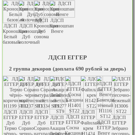
ЛДСП
ЛДСП
ЛДСП
ЛДСП
Кроношпан
Кроношпан
Кроношпан
Кроношпан
Дуб
Венге
Белый
Дуб
сонома
базовый
молочный
ЛДСП EГГЕР
2 группа декоров (доплата 690 рублей за дверь)
ЛДСП
ЛДСП
ЛДСП
ЛДСП
ЛДСП
EГГЕР
EГГЕР
EГГЕР
ЛДСП
EГГЕР
ЛДСП
EГГЕР
ЛДСП
Дуб
Дуб
Дуб
EГГЕР
Файнлайн
EГГЕР
Сосна
EГГЕР
Термо
Сорано
Сорано
Акация
крем
Зебрано
Касцина
Венге
чёрно-
черно-
натуральный
Лейкленд
H1424
песочно-