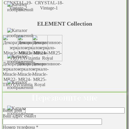
CRYSTAL-19-
CRYSTAL-18-
Vintage-2
Vintage-1
ELEMENT Collection
Декоративное-
Декоративное-
Декоративное-
зеркало-
зеркало-
зеркало-
Miracle-
Miracle-
Miracle-
MR22-
MR24-
MR25-
TROYA
Vizantia
Royal
Перезвоните мне
Ваше имя *
Ваш адрес емайл
Номер телефона *