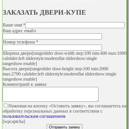
ЗАКАЗАТЬ
ДВЕРИ-КУПЕ
Ваше имя *
Ваш адрес емайл
Номер телефона *
Ширина двери
[rangeslider door-width step:100 min:400 max:1000
calslider:left sliderstyle:modernflat slidershow:single
rangeshow:enable]
Высота двери
[rangeslider door-height step:100 min:2000
max:2700 calslider:left sliderstyle:modernflat slidershow:single
rangeshow:enable]
Комментраий к заявке
Нажимая на кнопку «Оставить заявку», вы соглашаетесь на
обработку персональных данных в соответствии с
пользовательским соглашением
[wpcaptcha]