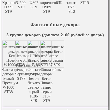
Красный
U500
U807
коричневый
ST2
золото
ST15
U321
ST9
ST9
U989
F571
ST9
ST9
ST2
Фантазийные декоры
3 группа декоров (доплата 2100 рублей за дверь)
Фантазийные
Фантазийные
декоры
Фантазийные
Фантазийные
декоры
ЧерныйU999
декоры
декоры
Белый
ST38
Бетон
Бетон
Премиум
Чикаго
Чикаго
W1000
светло-
тёмно-
ST38
серый
серый
F186
F187
ST9
ST9