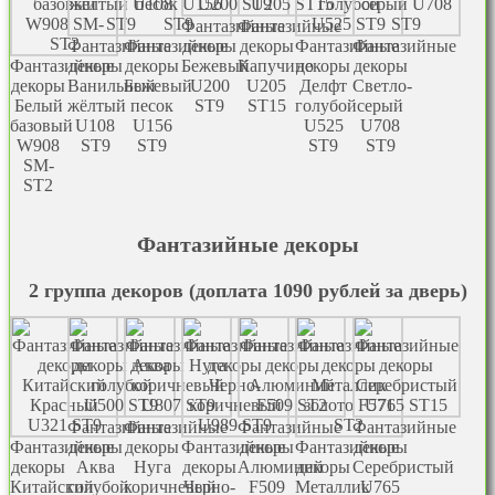
Фантазийные
Фантазийные
Фантазийные
Фантазийные
декоры
декоры
Фантазийные
Фантазийные
Фантазийные
декоры
декоры
Бежевый
Капучино
декоры
декоры
декоры
Ванильный
Бежевый
U200
U205
Делфт
Светло-
Белый
жёлтый
песок
ST9
ST15
голубой
серый
базовый
U108
U156
U525
U708
W908
ST9
ST9
ST9
ST9
SM-
ST2
Фантазийные декоры
2 группа декоров (доплата 1090 рублей за дверь)
Фантазийные
Фантазийные
Фантазийные
Фантазийные
Фантазийные
декоры
декоры
Фантазийные
декоры
Фантазийные
декоры
декоры
Аква
Нуга
декоры
Алюминий
декоры
Серебристый
Китайский
голубой
коричневый
Черно-
F509
Металлик
U765