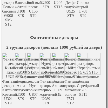
декоры
Ванильный
Бежевый
U200
U205
Делфт
Светло-
Белый
жёлтый
песок
ST9
ST15
голубой
серый
базовый
U108
U156
U525
U708
W908
ST9
ST9
ST9
ST9
SM-
ST2
Фантазийные декоры
2 группа декоров (доплата 1090 рублей за дверь)
Фантазийные
Фантазийные
Фантазийные
Фантазийные
Фантазийные
декоры
декоры
Фантазийные
декоры
Фантазийные
декоры
декоры
Аква
Нуга
декоры
Алюминий
декоры
Серебристый
Китайский
голубой
коричневый
Черно-
F509
Металлик
U765
Красный
U500
U807
коричневый
ST2
золото
ST15
U321
ST9
ST9
U989
F571
ST9
ST9
ST2