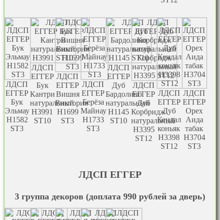
ЛДСП
ЛДСП
EГГЕР
ЛДСП
EГГЕР
ЛДСП
ЛДСП
Бук
EГГЕР
Дуб
ЛДСП
EГГЕР
EГГЕР
ЛДСП
ЛДСП
Кантри
Вишня
Бардолино
EГГЕР
Бук
Берёза
EГГЕР
EГГЕР
натуральный
Виктория
натуральный
Дуб
Эльмау
Майнау
Дуб
Орех
Н3991
H1699
H1145
Корбридж
H1582
H1733
Кендал
Аида
ST10
ST3
ST10
натуральный
ST3
ST3
коньяк
табак
Н3395
Н3398
H3704
ST12
ST12
ST3
ЛДСП EГГЕР
3 группа декоров (доплата 990 рублей за дверь)