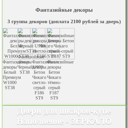
Фантазийные декоры
3 группа декоров (доплата 2100 рублей за дверь)
Фантазийные
Фантазийные
декоры
Фантазийные
Фантазийные
декоры
ЧерныйU999
декоры
декоры
Белый
ST38
Бетон
Бетон
Премиум
Чикаго
Чикаго
W1000
светло-
тёмно-
ST38
серый
серый
F186
F187
ST9
ST9
Двери для шкафов-купе
Наполнение - ЗЕРКАЛО