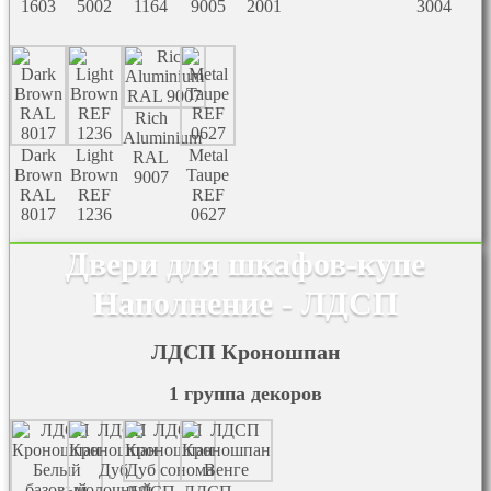
1603
5002
1164
9005
2001
3004
Rich
Aluminium
Dark
Light
Metal
RAL
Brown
Brown
Taupe
9007
RAL
REF
REF
8017
1236
0627
Двери для шкафов-купе
Наполнение - ЛДСП
ЛДСП Кроношпан
1 группа декоров