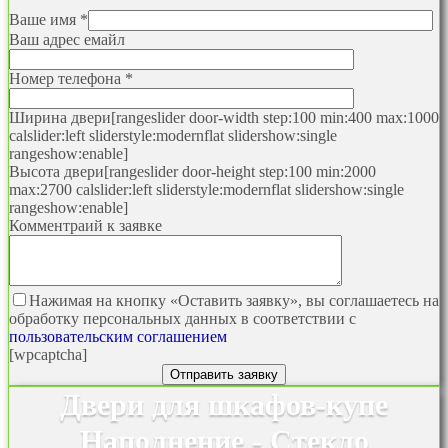
Ваше имя *
Ваш адрес емайл
Номер телефона *
Ширина двери
[rangeslider door-width step:100 min:400 max:1000
calslider:left sliderstyle:modernflat slidershow:single
rangeshow:enable]
Высота двери
[rangeslider door-height step:100 min:2000
max:2700 calslider:left sliderstyle:modernflat slidershow:single
rangeshow:enable]
Комментраий к заявке
Нажимая на кнопку «Оставить заявку», вы соглашаетесь на
обработку персональных данных в соответствии с
пользовательским соглашением
[wpcaptcha]
Двери для шкафов-купе
Наполнение - Стекло