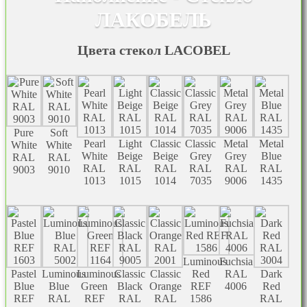
ЛАКОБЕЛЬ
Цвета стекол LACOBEL
Pure
Soft
Pearl
Light
Classic
Classic
Metal
Metal
White
White
White
Beige
Beige
Grey
Grey
Blue
RAL
RAL
RAL
RAL
RAL
RAL
RAL
RAL
9003
9010
1013
1015
1014
7035
9006
1435
Luminous
Fuchsia
Pastel
Luminous
Luminous
Classic
Classic
Red
RAL
Dark
Blue
Blue
Green
Black
Orange
REF
4006
Red
REF
RAL
REF
RAL
RAL
1586
RAL