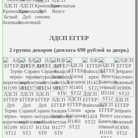
ЛДСП
ЛДСП
ЛДСП
ЛДСП
Кроношпан
Кроношпан
Кроношпан
Кроношпан
Дуб
Венге
Белый
Дуб
сонома
базовый
молочный
ЛДСП EГГЕР
2 группа декоров (доплата 690 рублей за дверь)
ЛДСП
ЛДСП
ЛДСП
ЛДСП
ЛДСП
EГГЕР
EГГЕР
EГГЕР
ЛДСП
EГГЕР
ЛДСП
EГГЕР
ЛДСП
Дуб
Дуб
Дуб
EГГЕР
Файнлайн
EГГЕР
Сосна
EГГЕР
Термо
Сорано
Сорано
Акация
крем
Зебрано
Касцина
Венге
чёрно-
черно-
натуральный
Лейкленд
H1424
песочно-
Н1401
Баменда
коричневый
коричневый
светлый
светлая
ST22
бежевый
ST22
тёмный
Н1199
H1137
H1334
H1277
H3006
Н1116
ST12
ST3
ST9
ST9
ST22
ST12