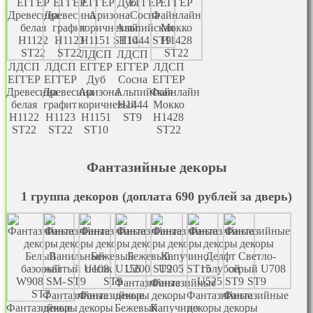
ЛДСП
ЛДСП
ЛДСП
ЛДСП
EГГЕР
EГГЕР
ЛДСП
EГГЕР
EГГЕР
Дуб
Сосна
EГГЕР
Древесина
Древесина
Аризона
Альпийская
Файнлайн
белая
графит
коричневый
Н1444
Мокко
Н1122
H1123
H1151
ST9
H1428
ST22
ST22
ST10
ST22
Фантазийные декоры
1 группа декоров (доплата 690 рублей за дверь)
Фантазийные
Фантазийные
Фантазийные
Фантазийные
декоры
декоры
Фантазийные
Фантазийные
Фантазийные
декоры
декоры
Бежевый
Капучино
декоры
декоры