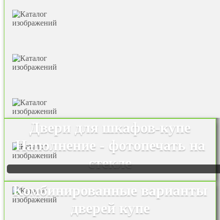
Двери для шкафов-купе
Наполнение - фотопечать на
стекле
Комбинированные варианты
дверей купе