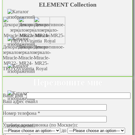
ELEMENT Collection
Декоративное-
Декоративное-
Декоративное-
зеркало-
зеркало-
зеркало-
Miracle-
Miracle-
Miracle-
MR22-
MR24-
MR25-
TROYA
Vizantia
Royal
Перезвоните мне
Ваше имя *
Ваш адрес емайл
Номер телефона *
Удобное время звонка (по Москве):
c
до