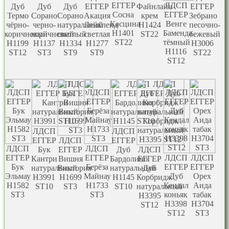
EГГЕР
ЛДСП
Дуб
Дуб
Дуб
EГГЕР
Файнлайн
EГГЕР
Сосна
EГГЕР
Термо
Сорано
Сорано
Акация
крем
Зебрано
Касцина
Венге
чёрно-
черно-
натуральный
Лейкленд
H1424
песочно-
Н1401
Баменда
коричневый
коричневый
светлый
светлая
ST22
бежевый
ST22
тёмный
Н1199
H1137
H1334
H1277
H3006
Н1116
ST12
ST3
ST9
ST9
ST22
ST12
ЛДСП
ЛДСП
EГГЕР
ЛДСП
EГГЕР
ЛДСП
ЛДСП
Бук
EГГЕР
Дуб
ЛДСП
EГГЕР
EГГЕР
ЛДСП
ЛДСП
Кантри
Вишня
Бардолино
EГГЕР
Бук
Берёза
EГГЕР
EГГЕР
натуральный
Виктория
натуральный
Дуб
Эльмау
Майнау
Дуб
Орех
Н3991
H1699
H1145
Корбридж
H1582
H1733
Кендал
Аида
ST10
ST3
ST10
натуральный
ST3
ST3
коньяк
табак
Н3395
Н3398
H3704
ST12
ST12
ST3