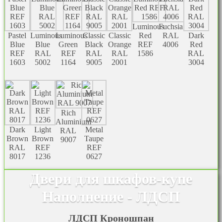
Luminous
Fuchsia
Pastel
Luminous
Luminous
Classic
Classic
Red
RAL
Dark
Blue
Blue
Green
Black
Orange
REF
4006
Red
REF
RAL
REF
RAL
RAL
1586
RAL
1603
5002
1164
9005
2001
3004
Rich
Aluminium
Dark
Light
Metal
RAL
Brown
Brown
Taupe
9007
RAL
REF
REF
8017
1236
0627
Двери для шкафов-купе
Наполнение - ЛДСП
ЛДСП Кроношпан