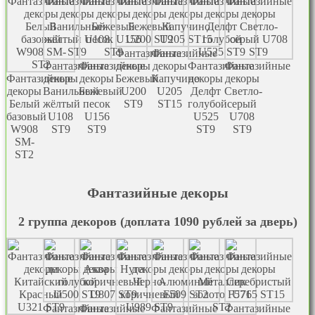
Фантазийные
Фантазийные
Фантазийные
Фантазийные
декоры
декоры
Фантазийные
Фантазийные
Фантазийные
декоры
декоры
Бежевый
Капучино
декоры
декоры
декоры
Ванильный
Бежевый
U200
U205
Делфт
Светло-
Белый
жёлтый
песок
ST9
ST15
голубой
серый
базовый
U108
U156
U525
U708
W908
ST9
ST9
ST9
ST9
SM-
ST2
Фантазийные декоры
2 группа декоров (доплата 1090 рублей за дверь)
Фантазийные
Фантазийные
Фантазийные
Фантазийные