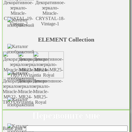
Декоративное-
Декоративное-
зеркало-
зеркало-
Miracle-
Miracle-
CRYSTAL-19-
CRYSTAL-18-
Vintage-2
Vintage-1
ELEMENT Collection
Декоративное-
Декоративное-
Декоративное-
зеркало-
зеркало-
зеркало-
Miracle-
Miracle-
Miracle-
MR22-
MR24-
MR25-
TROYA
Vizantia
Royal
Перезвоните мне
Ваше имя *