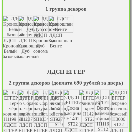
1 группа декоров
ЛДСП
ЛДСП
ЛДСП
ЛДСП
Кроношпан
Кроношпан
Кроношпан
Кроношпан
Дуб
Венге
Белый
Дуб
сонома
базовый
молочный
ЛДСП EГГЕР
2 группа декоров (доплата 690 рублей за дверь)
ЛДСП
ЛДСП
ЛДСП
ЛДСП
ЛДСП
EГГЕР
EГГЕР
EГГЕР
ЛДСП
EГГЕР
ЛДСП