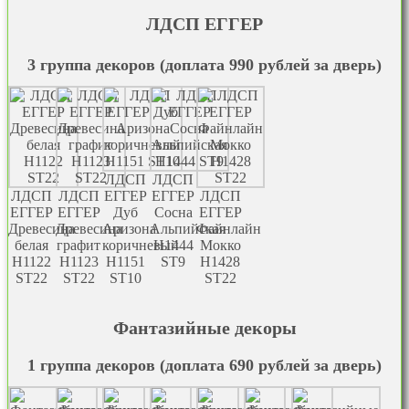
ЛДСП EГГЕР
3 группа декоров (доплата 990 рублей за дверь)
ЛДСП
ЛДСП
ЛДСП
ЛДСП
EГГЕР
EГГЕР
ЛДСП
EГГЕР
EГГЕР
Дуб
Сосна
EГГЕР
Древесина
Древесина
Аризона
Альпийская
Файнлайн
белая
графит
коричневый
Н1444
Мокко
Н1122
H1123
H1151
ST9
H1428
ST22
ST22
ST10
ST22
Фантазийные декоры
1 группа декоров (доплата 690 рублей за дверь)