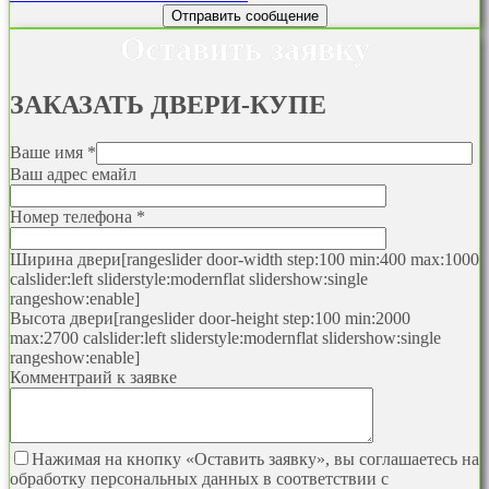
Оставить заявку
ЗАКАЗАТЬ
ДВЕРИ-КУПЕ
Ваше имя *
Ваш адрес емайл
Номер телефона *
Ширина двери
[rangeslider door-width step:100 min:400 max:1000
calslider:left sliderstyle:modernflat slidershow:single
rangeshow:enable]
Высота двери
[rangeslider door-height step:100 min:2000
max:2700 calslider:left sliderstyle:modernflat slidershow:single
rangeshow:enable]
Комментраий к заявке
Нажимая на кнопку «Оставить заявку», вы соглашаетесь на
обработку персональных данных в соответствии с